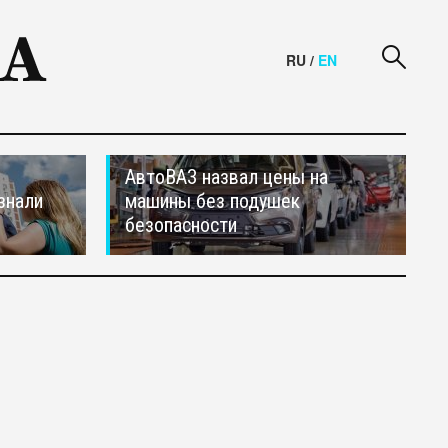
RU
/
EN
АвтоВАЗ назвал цены на
знали
машины без подушек
безопасности