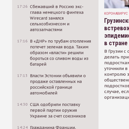
17:26
Сбежавший в Россию экс-
глава немецкого финтеха
КОРОНАВИРУС
Wirecard занялся
Грузинск
сельхозбизнесом и
встрево
автозапчастями
эпидеми
17:16
В «ДНР» по трубам отопления
в стране
потечет зеленая вода. Таким
В Грузии с 
образом «власти» решили
делать при
бороться со сливом воды из
подросткам
батарей
уточнили в
контролю 
17:13
Власти Эстонии объявили о
общественн
продаже оставленных на
подростков
российской границе
случае, ес
автомобилей
организац
14:30
США одобрили поставку
первой партии оружия
Украине за счет союзников
14:24
Гражданина Франции,