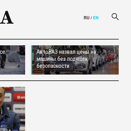
RU
/
EN
се
АвтоВАЗ назвал цены на
машины без подушек
безопасности