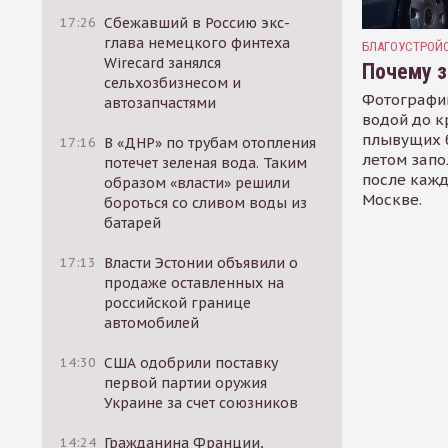
17:26
Сбежавший в Россию экс-
глава немецкого финтеха
БЛАГОУСТРОЙ
Wirecard занялся
Почему з
сельхозбизнесом и
Фотографи
автозапчастями
водой до к
плывущих б
17:16
В «ДНР» по трубам отопления
летом запо
потечет зеленая вода. Таким
после кажд
образом «власти» решили
Москве.
бороться со сливом воды из
батарей
17:13
Власти Эстонии объявили о
продаже оставленных на
российской границе
автомобилей
14:30
США одобрили поставку
первой партии оружия
Украине за счет союзников
14:24
Гражданина Франции,