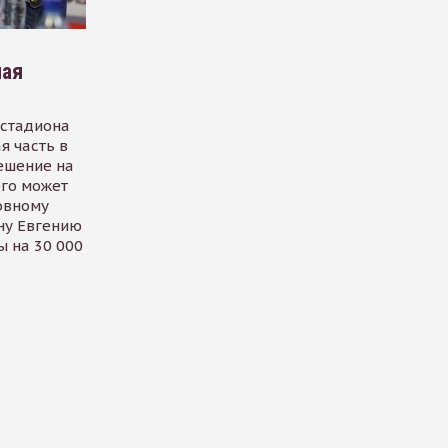
шая
 стадиона
я часть в
ешение на
его может
овному
ну Евгению
ы на 30 000