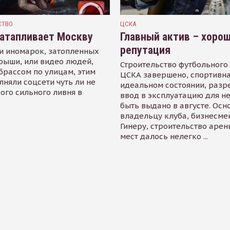
СТВО
ЦСКА
атапливает Москву
Главный актив – хоро
репутация
и иномарок, затопленных
рыши, или видео людей,
Строительство футбольного
рассом по улицам, этим
ЦСКА завершено, спортивна
лняли соцсети чуть ли не
идеальном состоянии, разр
ого сильного ливня в
ввод в эксплуатацию для н
быть выдано в августе. Осн
владельцу клуба, бизнесме
Гинеру, строительство арен
мест далось нелегко ...