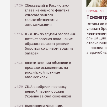
17:26
Сбежавший в Россию экс-
глава немецкого финтеха
ПСИХИАТРИЯ
Wirecard занялся
Психиат
сельхозбизнесом и
Готовы ли 
автозапчастями
улицам бро
невменяем
17:16
В «ДНР» по трубам отопления
слышащие 
потечет зеленая вода. Таким
отвечающие
образом «власти» решили
— последне
бороться со сливом воды из
а врачебны
батарей
17:13
Власти Эстонии объявили о
продаже оставленных на
российской границе
автомобилей
14:30
США одобрили поставку
первой партии оружия
Украине за счет союзников
14:24
Гражданина Франции,