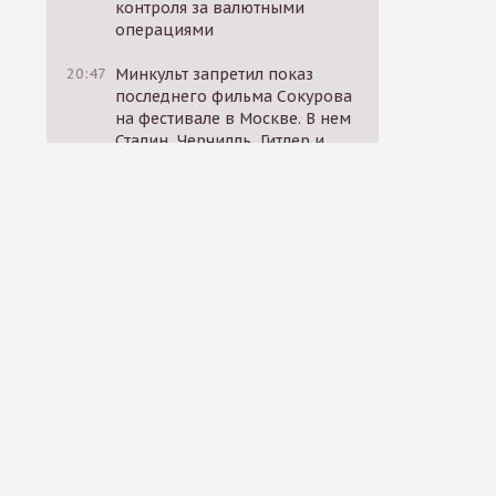
контроля за валютными
операциями
20:47
Минкульт запретил показ
последнего фильма Сокурова
на фестивале в Москве. В нем
Сталин, Черчилль, Гитлер и
Муссолини спорят о жизни
17:10
Российские
политзаключенные призвали
к голодовке солидарности 30
октября
17:12
«ВКонтакте» начал
блокировать посты
родственников
мобилизованных, в которых
они требуют вернуть близких
домой
14:11
Россия, США и ЕС провели
секретные переговоры за