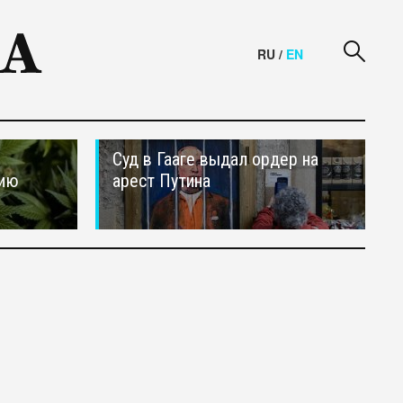
RU
/
EN
Суд в Гааге выдал ордер на
сию
арест Путина