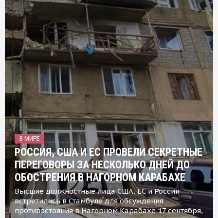
В МИРЕ
РОССИЯ, США И ЕС ПРОВЕЛИ СЕКРЕТНЫЕ
ПЕРЕГОВОРЫ ЗА НЕСКОЛЬКО ДНЕЙ ДО
ОБОСТРЕНИЯ В НАГОРНОМ КАРАБАХЕ
Высшие должностные лица США, ЕС и России
встретились в Стамбуле для обсуждения
противостояния в Нагорном Карабахе 17 сентября,