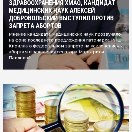
ЗДРАВООХРАНЕНИЯ ХМАО, КАНДИДАТ
МЕДИЦИНСКИХ НАУК АЛЕКСЕЙ
ДОБРОВОЛЬСКИЙ ВЫСТУПИЛ ПРОТИВ
ЗАПРЕТА АБОРТОВ
Мнение кандидата медицинских наук прозвучало
на фоне последнего предложения патриарха РПЦ
Кирилла о федеральном запрете на «склонение» к
абортам и заявления сенатора Маргариты
Павловой