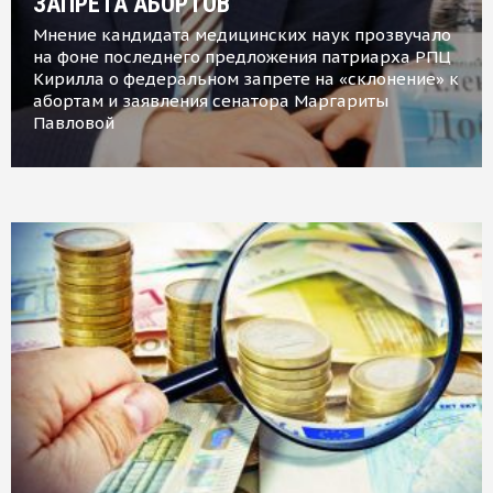
ЗАПРЕТА АБОРТОВ
Мнение кандидата медицинских наук прозвучало
на фоне последнего предложения патриарха РПЦ
Кирилла о федеральном запрете на «склонение» к
абортам и заявления сенатора Маргариты
Павловой