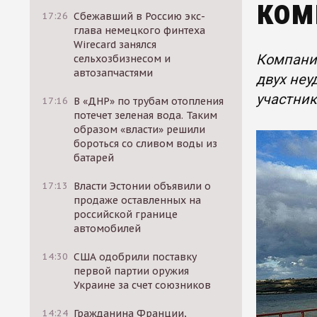
ком
17:26
Сбежавший в Россию экс-
глава немецкого финтеха
Wirecard занялся
Компания
сельхозбизнесом и
автозапчастями
двух неу
участник
17:16
В «ДНР» по трубам отопления
потечет зеленая вода. Таким
образом «власти» решили
бороться со сливом воды из
батарей
17:13
Власти Эстонии объявили о
продаже оставленных на
российской границе
автомобилей
14:30
США одобрили поставку
первой партии оружия
Украине за счет союзников
14:24
Гражданина Франции,