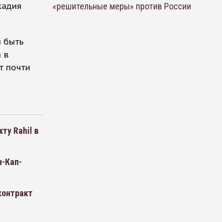
кадия
«решительные меры» против России
н быть
 в
т почти
ту Rahil в
н-Кап-
контракт