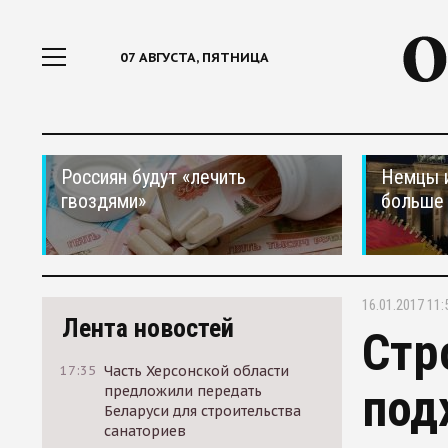
07 АВГУСТА, ПЯТНИЦА
Россиян будут «лечить
Немцы 
гвоздями»
больше 
16.01.2017 11:
Лента новостей
Стр
17:35
Часть Херсонской области
под
предложили передать
Беларуси для строительства
санаториев