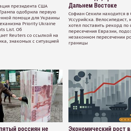
Дальнем Востоке
ация президента США
Трампа одобрила первую
Софиан Сехили находится в
енной помощи для Украины
Уссурийска. Велосипедист,
еханизма Priority Ukraine
хотел поставить рекорд по 
s List. Об
пересечения Евразии, подо
ает Reuters со ссылкой на
незаконном пересечении р
ика, знакомых с ситуацией
границы
пятый россиян не
Экономический рост в