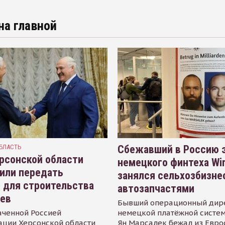
на главной
БЛАСТЬ
Сбежавший в Россию э
рсонской области
немецкого финтеха Wi
или передать
занялся сельхозбизне
 для строительства
автозапчастями
иев
Бывший операционный дир
аченной Россией
немецкой платёжной систем
ации Херсонской области
Ян Марсалек бежал из Евр