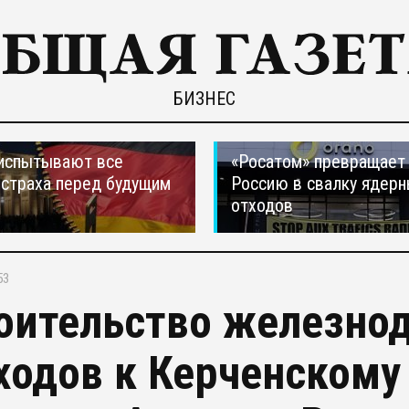
БИЗНЕС
испытывают все
«Росатом» превращает
страха перед будущим
Россию в свалку ядер
отходов
53
оительство железно
ходов к Керченскому