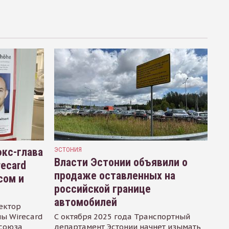
кс-глава
ЭСТОНИЯ
Власти Эстонии объявили о
recard
продаже оставленных на
сом и
российской границе
автомобилей
ектор
ы Wirecard
С октября 2025 года Транспортный
осоюза
департамент Эстонии начнет изымать