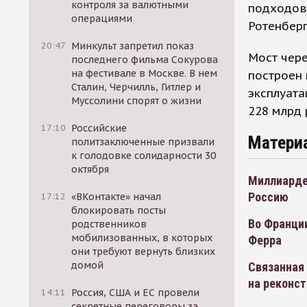
контроля за валютными
подходов
операциями
Ротенберг
20:47
Минкульт запретил показ
Мост чере
последнего фильма Сокурова
на фестивале в Москве. В нем
построен 
Сталин, Черчилль, Гитлер и
эксплуата
Муссолини спорят о жизни
228 млрд 
17:10
Российские
Матери
политзаключенные призвали
к голодовке солидарности 30
октября
Миллиардер
Россию
17:12
«ВКонтакте» начал
блокировать посты
Во Франци
родственников
мобилизованных, в которых
Ферра
они требуют вернуть близких
домой
Связанная
на реконс
14:11
Россия, США и ЕС провели
секретные переговоры за