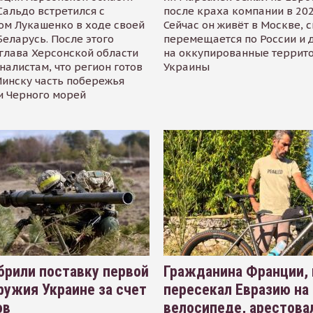
альдо встретился с
после краха компании в 202
ом Лукашенко в ходе своей
Сейчас он живёт в Москве, 
Беларусь. После этого
перемещается по России и 
глава Херсонской области
на оккупированные террит
налистам, что регион готов
Украины
инску часть побережья
и Черного морей
рили поставку первой
Гражданина Франции,
ружия Украине за счет
пересекал Евразию на
ов
велосипеде, арестова