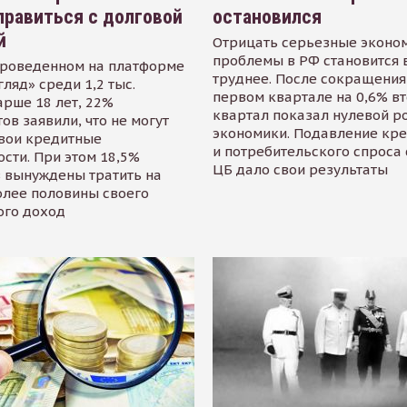
равиться с долговой
остановился
й
Отрицать серьезные эконо
проблемы в РФ становится 
проведенном на платформе
труднее. После сокращения
гляд» среди 1,2 тыс.
первом квартале на 0,6% в
арше 18 лет, 22%
квартал показал нулевой р
ов заявили, что не могут
экономики. Подавление кр
свои кредитные
и потребительского спроса
сти. При этом 18,5%
ЦБ дало свои результаты
 вынуждены тратить на
олее половины своего
ого доход