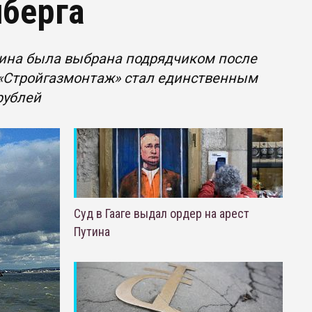
нберга
тина была выбрана подрядчиком после
е «Стройгазмонтаж» стал единственным
рублей
Суд в Гааге выдал ордер на арест
Путина