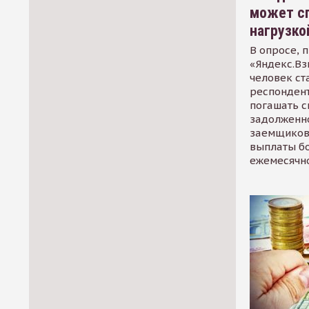
может сп
нагрузко
В опросе, 
«Яндекс.Вз
человек ст
респондент
погашать 
задолженно
заемщиков
выплаты б
ежемесячн