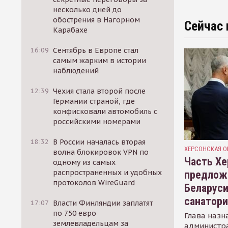
несколько дней до
обострения в Нагорном
Сейчас 
Карабахе
16:09
Сентябрь в Европе стал
самым жарким в истории
наблюдений
12:39
Чехия стала второй после
Германии страной, где
конфисковали автомобиль с
российскими номерами
18:32
В России началась вторая
ХЕРСОНСКАЯ О
волна блокировок VPN по
Часть Хе
одному из самых
распространенных и удобных
предлож
протоколов WireGuard
Беларуси
санатор
17:07
Власти Финляндии заплатят
по 750 евро
Глава назн
землевладельцам за
администр