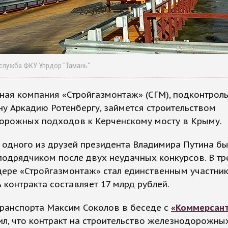
-служба ФКУ Упрдор "Тамань"
ная компания «Стройгазмонтаж» (СГМ), подконтрол
у Аркадию Ротенбергу, займется строительством
орожных подходов к Керченскому мосту в Крыму.
одного из друзей президента Владимира Путина б
одрядчиком после двух неудачных конкурсов. В тр
дере «Стройгазмонтаж» стал единственным участник
 контракта составляет 17 млрд рублей.
транспорта Максим Соколов в беседе с
«Коммерсан
л, что контракт на строительство железнодорожны