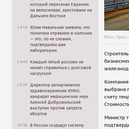
который пересекал Евразию
на велосипеде, арестовали на
Дальнем Востоке
14:16
Юлия Навальная заявила, что
политика отравили в колонии
Photo: Пресс
— это, по ее словам,
подтвердили две
лаборатории
Строитель
бизнесмен
14:09
Каждый пятый россиян не
может справиться с долговой
железнод
нагрузкой
Компания 
15:33
Директор департамента
выбрана п
здравоохранения ХМАО,
счету тен
кандидат медицинских наук
Алексей Добровольский
Стоимость
выступил против запрета
абортов
Министр 
подтверди
20:58
В России создадут систему