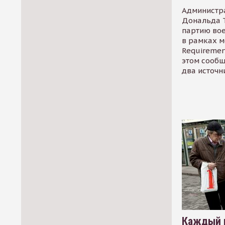
Администр
Дональда 
партию во
в рамках м
Requirement
этом сообщ
два источн
Каждый 