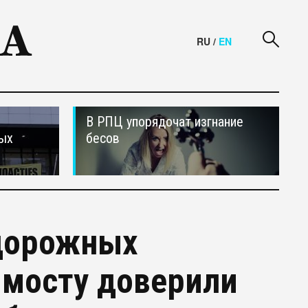
RU
/
EN
В РПЦ упорядочат изгнание
ных
бесов
дорожных
 мосту доверили