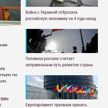
Война с Украиной отбросила
российскую экономику на 4 года назад
ьная
Половина россиян считает
неправильным путь развития страны
ыла
етьем по
ом.
том»
х
Европарламент призвали принять