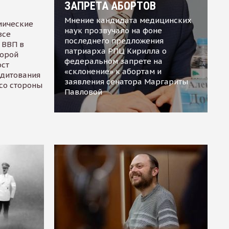
ЗАПРЕТА АБОРТОВ
Мнение кандидата медицинских
мические
наук прозвучало на фоне
все
последнего предложения
 ВВП в
патриарха РПЦ Кирилла о
торой
федеральном запрете на
ост
«склонение» к абортам и
едитования
заявления сенатора Маргариты
 со стороны
Павловой