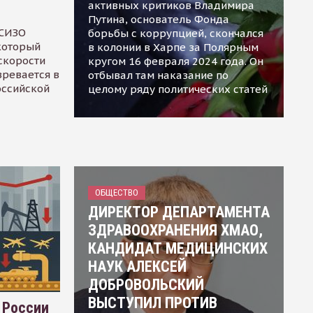
активных критиков Владимира
Путина, основатель Фонда
 СИЗО
борьбы с коррупцией, скончался
 который
в колонии в Харпе за Полярным
скорости
кругом 16 февраля 2024 года. Он
зревается в
отбывал там наказание по
оссийской
целому ряду политических статей
ОБЩЕСТВО
ДИРЕКТОР ДЕПАРТАМЕНТА
ЗДРАВООХРАНЕНИЯ ХМАО,
КАНДИДАТ МЕДИЦИНСКИХ
НАУК АЛЕКСЕЙ
ДОБРОВОЛЬСКИЙ
ВЫСТУПИЛ ПРОТИВ
 России