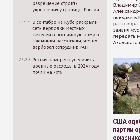
разрешение строить
Владимир С
укрепления у границы России
Александр
поездки в 
12:53
В сентябре на Кубе раскрыли
разговора 
сеть вербовки местных
заявил жур
жителей в российскую армию.
передать М
Наемники рассказали, что их
Азовского 
вербовал сотрудник РАН
22:20
Россия намерена увеличить
военные расходы в 2024 году
почти на 70%
США одоб
партии о
союзник