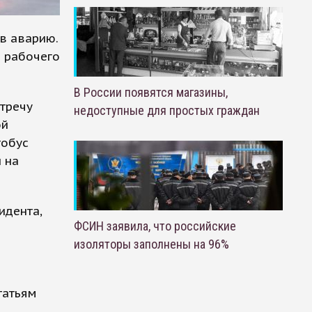
в аварию.
е рабочего
В России появятся магазины,
стречу
недоступные для простых граждан
ой
тобус
 на
идента,
ФСИН заявила, что российские
изоляторы заполнены на 96%
татьям