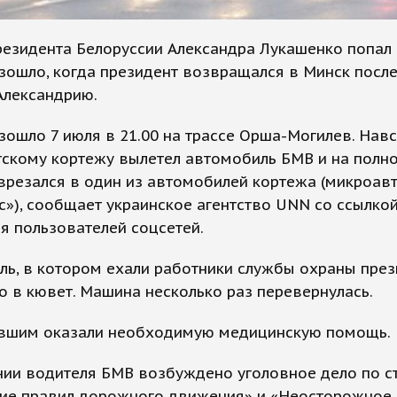
езидента Белоруссии Александра Лукашенко попал 
ошло, когда президент возвращался в Минск посл
Александрию.
ошло 7 июля в 21.00 на трассе Орша-Могилев. Нав
тскому кортежу вылетел автомобиль БМВ и на полн
врезался в один из автомобилей кортежа (микроав
»), сообщает украинское агентство UNN со ссылкой
я пользователей соцсетей.
ь, в котором ехали работники службы охраны през
 в кювет. Машина несколько раз перевернулась.
вшим оказали необходимую медицинскую помощь.
нии водителя БМВ возбуждено уголовное дело по с
ие правил дорожного движения» и «Неосторожное