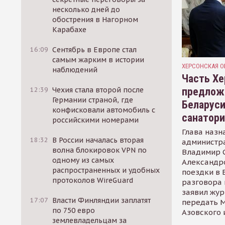
несколько дней до
обострения в Нагорном
Карабахе
16:09
Сентябрь в Европе стал
самым жарким в истории
ХЕРСОНСКАЯ О
наблюдений
Часть Хе
предлож
12:39
Чехия стала второй после
Германии страной, где
Беларуси
конфисковали автомобиль с
санатор
российскими номерами
Глава назн
18:32
В России началась вторая
администр
волна блокировок VPN по
Владимир С
одному из самых
Александр
распространенных и удобных
поездки в 
протоколов WireGuard
разговора 
заявил жур
17:07
Власти Финляндии заплатят
передать М
по 750 евро
Азовского 
землевладельцам за