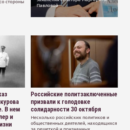
 со стороны
Павловой
каз
Российские политзаключенные
окурова
призвали к голодовке
. В нем
солидарности 30 октября
лер и
Несколько российских политиков и
общественных деятелей, находящихся
изни
за решеткой и признанных