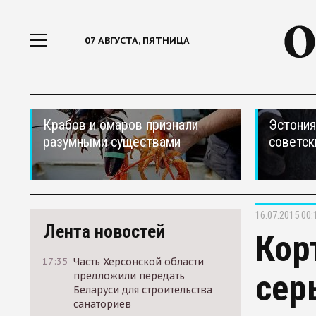
07 АВГУСТА, ПЯТНИЦА
Крабов и омаров признали
Эстония
разумными существами
советск
16.07.2015 00:
Лента новостей
Кор
17:35
Часть Херсонской области
сер
предложили передать
Беларуси для строительства
санаториев