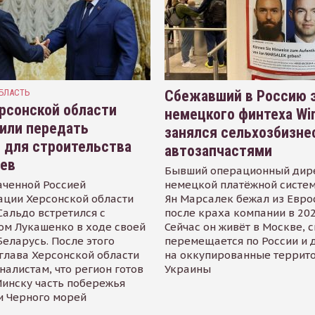
БЛАСТЬ
Сбежавший в Россию э
рсонской области
немецкого финтеха Wi
или передать
занялся сельхозбизне
 для строительства
автозапчастями
иев
Бывший операционный дир
аченной Россией
немецкой платёжной систем
ации Херсонской области
Ян Марсалек бежал из Евр
альдо встретился с
после краха компании в 202
ом Лукашенко в ходе своей
Сейчас он живёт в Москве, 
Беларусь. После этого
перемещается по России и 
глава Херсонской области
на оккупированные террит
налистам, что регион готов
Украины
инску часть побережья
и Черного морей