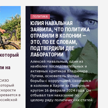
ПОЛИТИКА
ЮЛИЯ НАВАЛЬНАЯ
ЗАЯВИЛА, ЧТО ПОЛИТИКА
ОТРАВИЛИ В КОЛОНИИ —
ЭТО, ПО ЕЕ СЛОВАМ,
ПОДТВЕРДИЛИ ДВЕ
ЛАБОРАТОРИИ
 который
Алексей Навальный, один из
наиболее последовательных и
ли на
активных критиков Владимира
Путина, основатель Фонда
 СИЗО
борьбы с коррупцией, скончался
 который
в колонии в Харпе за Полярным
скорости
кругом 16 февраля 2024 года. Он
зревается в
отбывал там наказание по
оссийской
целому ряду политических статей