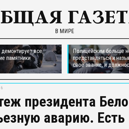
В МИРЕ
 демонтирует все
Полицейским больше н
ие памятники
представляться и назы
свое звание, и должно
16
теж президента Бело
ьезную аварию. Есть