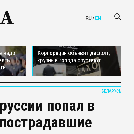
RU
/
EN
е надо
Корпорации объявят дефолт,
вать
крупные города опустеют
сть
БЕЛАРУСЬ
руссии попал в
 пострадавшие