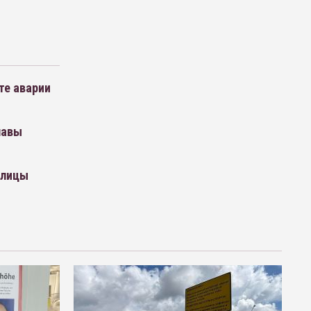
те аварии
лавы
олицы