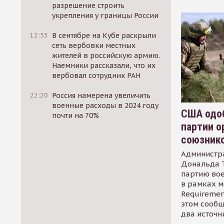
разрешение строить
укрепления у границы России
12:53
В сентябре на Кубе раскрыли
сеть вербовки местных
жителей в российскую армию.
Наемники рассказали, что их
вербовал сотрудник РАН
22:20
Россия намерена увеличить
военные расходы в 2024 году
США одоб
почти на 70%
партии о
союзник
Администр
Дональда 
партию во
в рамках м
Requirement
этом сообщ
два источн