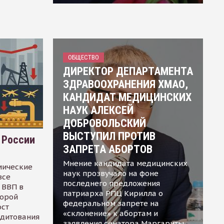
ОБЩЕСТВО
ДИРЕКТОР ДЕПАРТАМЕНТА
ЗДРАВООХРАНЕНИЯ ХМАО,
КАНДИДАТ МЕДИЦИНСКИХ
НАУК АЛЕКСЕЙ
ДОБРОВОЛЬСКИЙ
ВЫСТУПИЛ ПРОТИВ
 России
ЗАПРЕТА АБОРТОВ
Мнение кандидата медицинских
мические
наук прозвучало на фоне
все
последнего предложения
 ВВП в
патриарха РПЦ Кирилла о
торой
федеральном запрете на
ост
«склонение» к абортам и
едитования
заявления сенатора Маргариты