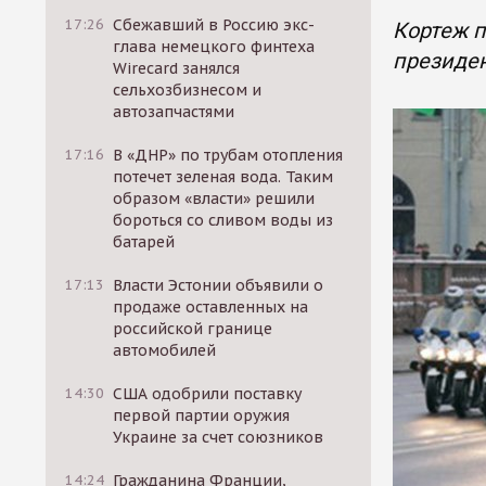
17:26
Сбежавший в Россию экс-
Кортеж п
глава немецкого финтеха
президен
Wirecard занялся
сельхозбизнесом и
автозапчастями
17:16
В «ДНР» по трубам отопления
потечет зеленая вода. Таким
образом «власти» решили
бороться со сливом воды из
батарей
17:13
Власти Эстонии объявили о
продаже оставленных на
российской границе
автомобилей
14:30
США одобрили поставку
первой партии оружия
Украине за счет союзников
14:24
Гражданина Франции,