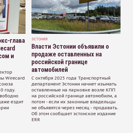
кс-глава
ЭСТОНИЯ
Власти Эстонии объявили о
recard
продаже оставленных на
сом и
российской границе
автомобилей
ектор
ы Wirecard
С октября 2025 года Транспортный
осоюза
департамент Эстонии начнет изымать
0 году.
оставленные на парковке возле КПП
свободно
на российской границе автомобили, а
даже ездит
потом - если их законные владельцы
ории
не объявятся через месяц - продавать.
Об этом сообщает эстонское издание
ERR