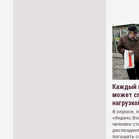
Каждый 
может сп
нагрузко
В опросе, 
«Яндекс.Вз
человек ст
респондент
погашать 