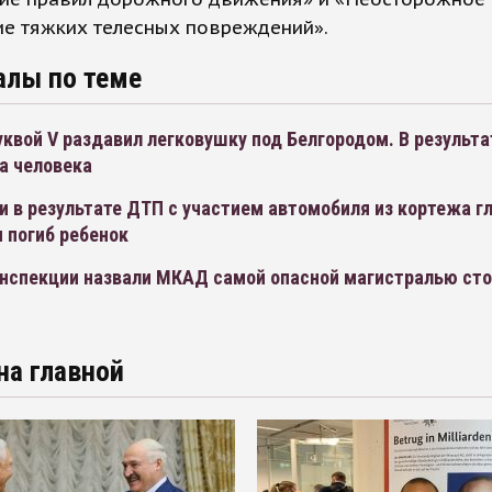
ие тяжких телесных повреждений».
алы по теме
квой V раздавил легковушку под Белгородом. В результа
а человека
 в результате ДТП с участием автомобиля из кортежа г
 погиб ребенок
инспекции назвали МКАД самой опасной магистралью ст
на главной