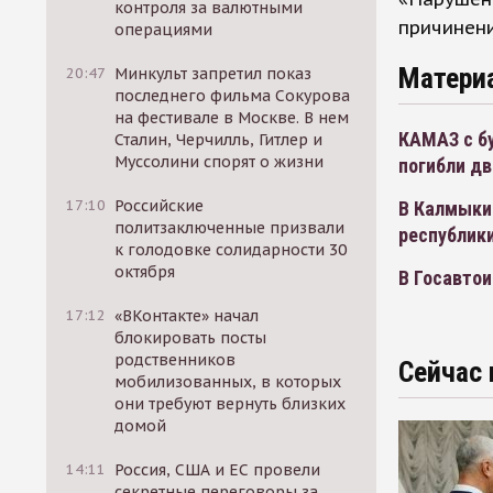
контроля за валютными
причинен
операциями
Матери
20:47
Минкульт запретил показ
последнего фильма Сокурова
на фестивале в Москве. В нем
КАМАЗ с бу
Сталин, Черчилль, Гитлер и
Муссолини спорят о жизни
погибли дв
17:10
Российские
В Калмыкии
политзаключенные призвали
республики
к голодовке солидарности 30
октября
В Госавто
17:12
«ВКонтакте» начал
блокировать посты
родственников
Сейчас 
мобилизованных, в которых
они требуют вернуть близких
домой
14:11
Россия, США и ЕС провели
секретные переговоры за