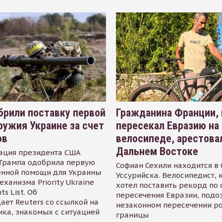
рили поставку первой
Гражданина Франции,
ружия Украине за счет
пересекал Евразию на
ов
велосипеде, арестова
Дальнем Востоке
ация президента США
Трампа одобрила первую
Софиан Сехили находится в
енной помощи для Украины
Уссурийска. Велосипедист,
еханизма Priority Ukraine
хотел поставить рекорд по 
s List. Об
пересечения Евразии, подо
ает Reuters со ссылкой на
незаконном пересечении р
ика, знакомых с ситуацией
границы