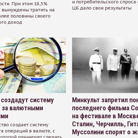
и потребительского спроса
сти. При этом 18,5%
ЦБ дало свои результаты
 вынуждены тратить на
олее половины своего
ого доход
 создадут систему
Минкульт запретил по
я за валютными
последнего фильма С
ями
на фестивале в Москве
Сталин, Черчилль, Гит
тво создает систему
а операций в валюте, с
Муссолини спорят о ж
оторой планирует следить