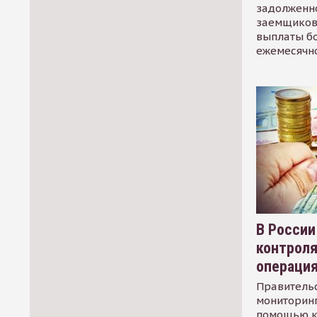
задолженно
заемщиков
выплаты б
ежемесячн
В России
контрол
операци
Правительс
мониторинг
помощью к