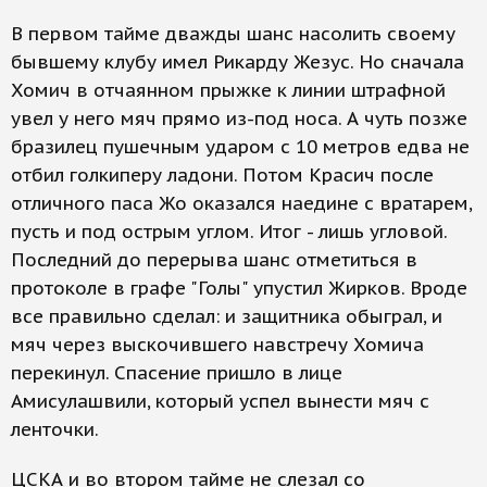
В первом тайме дважды шанс насолить своему
бывшему клубу имел Рикарду Жезус. Но сначала
Хомич в отчаянном прыжке к линии штрафной
увел у него мяч прямо из-под носа. А чуть позже
бразилец пушечным ударом с 10 метров едва не
отбил голкиперу ладони. Потом Красич после
отличного паса Жо оказался наедине с вратарем,
пусть и под острым углом. Итог - лишь угловой.
Последний до перерыва шанс отметиться в
протоколе в графе "Голы" упустил Жирков. Вроде
все правильно сделал: и защитника обыграл, и
мяч через выскочившего навстречу Хомича
перекинул. Спасение пришло в лице
Амисулашвили, который успел вынести мяч с
ленточки.
ЦСКА и во втором тайме не слезал со