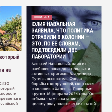
ПОЛИТИКА
ЮЛИЯ НАВАЛЬНАЯ
ЗАЯВИЛА, ЧТО ПОЛИТИКА
ОТРАВИЛИ В КОЛОНИИ —
ЭТО, ПО ЕЕ СЛОВАМ,
ПОДТВЕРДИЛИ ДВЕ
ЛАБОРАТОРИИ
 который
Алексей Навальный, один из
наиболее последовательных и
ли на
активных критиков Владимира
Путина, основатель Фонда
 СИЗО
борьбы с коррупцией, скончался
 который
в колонии в Харпе за Полярным
скорости
кругом 16 февраля 2024 года. Он
зревается в
отбывал там наказание по
оссийской
целому ряду политических статей