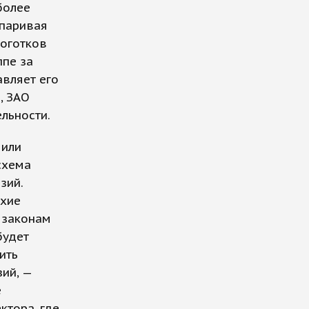
более
спаривая
Ноготков
ппе за
авляет его
, ЗАО
льности.
 или
схема
зий.
охие
 законам
будет
ить
ий, —
е
ктора, где