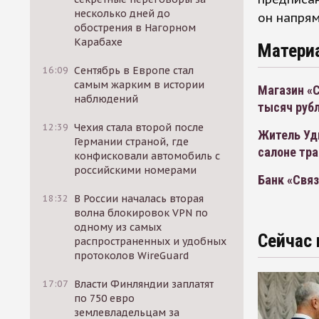
несколько дней до
он напрям
обострения в Нагорном
Карабахе
Матери
16:09
Сентябрь в Европе стал
самым жарким в истории
Магазин «С
наблюдений
тысяч руб
12:39
Чехия стала второй после
Житель Удм
Германии страной, где
салоне тр
конфисковали автомобиль с
российскими номерами
Банк «Связ
18:32
В России началась вторая
волна блокировок VPN по
одному из самых
Сейчас 
распространенных и удобных
протоколов WireGuard
17:07
Власти Финляндии заплатят
по 750 евро
землевладельцам за