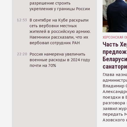
разрешение строить
укрепления у границы России
12:53
В сентябре на Кубе раскрыли
сеть вербовки местных
жителей в российскую армию.
Наемники рассказали, что их
ХЕРСОНСКАЯ О
вербовал сотрудник РАН
Часть Хе
предлож
22:20
Россия намерена увеличить
Беларуси
военные расходы в 2024 году
санатор
почти на 70%
Глава назн
администр
Владимир С
Александр
поездки в 
разговора 
заявил жур
передать М
Азовского 