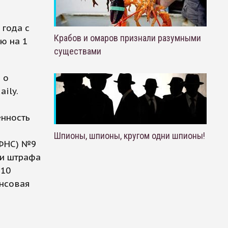
 года с
Крабов и омаров признали разумными
ю на 1
существами
 о
ily.
енность
Шпионы, шпионы, кругом одни шпионы!
ИФНС) №9
ни штрафа
 10
ансовая