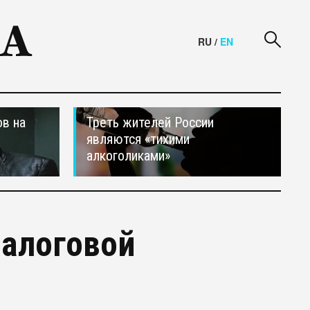
RU
/
EN
в на
Треть жителей России
являются «тихими
алкоголиками»
налоговой