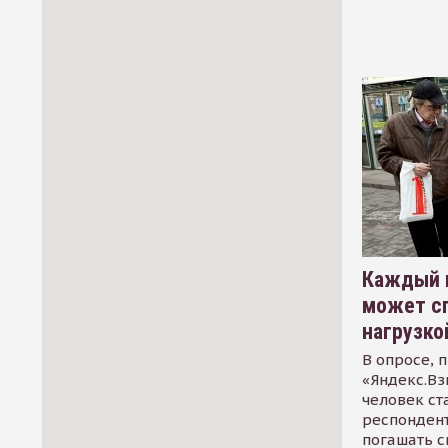
Каждый 
может сп
нагрузко
В опросе, 
«Яндекс.Вз
человек ст
респондент
погашать 