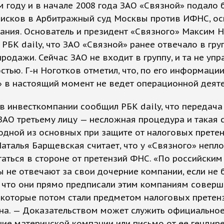
 году и в начале 2008 года ЗАО «Связной» подало 
 исков в Арбитражный суд Москвы против ИФНС, о
ания. Основатель и президент «Связного» Максим 
 РБК daily, что ЗАО «Связной» ранее отвечало в гру
родажи. Сейчас ЗАО не входит в группу, и та не упр
стью. Г-н Ноготков отметил, что, по его информации
 в настоящий момент не ведет операционной деяте
в инвесткомпании сообщил РБК daily, что передача
АО третьему лицу — несложная процедура и такая 
одной из основных при защите от налоговых претен
аталья Барщевская считает, что у «Связного» непл
аться в стороне от претензий ФНС. «По российским
 не отвечают за свои дочерние компании, если не 
 что они прямо предписали этим компаниям соверш
 которые потом стали предметом налоговых претенз
она. — Доказательством может служить официально
ие материнской компании или письмо от ее гендире