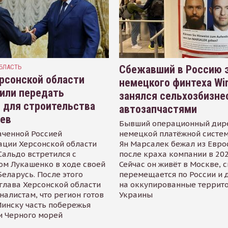
БЛАСТЬ
Сбежавший в Россию э
рсонской области
немецкого финтеха Wi
или передать
занялся сельхозбизне
 для строительства
автозапчастями
иев
Бывший операционный дир
аченной Россией
немецкой платёжной систем
ации Херсонской области
Ян Марсалек бежал из Евр
альдо встретился с
после краха компании в 202
ом Лукашенко в ходе своей
Сейчас он живёт в Москве, 
Беларусь. После этого
перемещается по России и 
глава Херсонской области
на оккупированные террит
налистам, что регион готов
Украины
инску часть побережья
и Черного морей