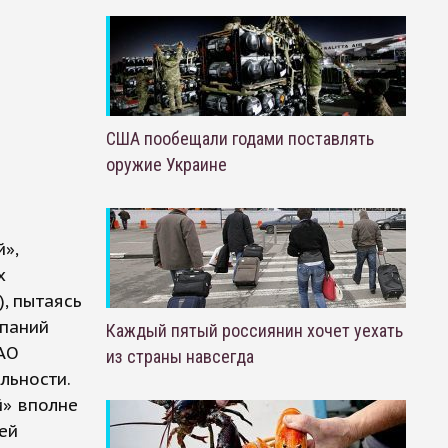
США пообещали годами поставлять
оружие Украине
»,
х
, пытаясь
мпаний
Каждый пятый россиянин хочет уехать
ЗАО
из страны навсегда
льности.
й» вполне
ей