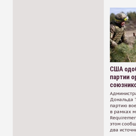
США одоб
партии о
союзник
Администр
Дональда 
партию во
в рамках м
Requirement
этом сообщ
два источн