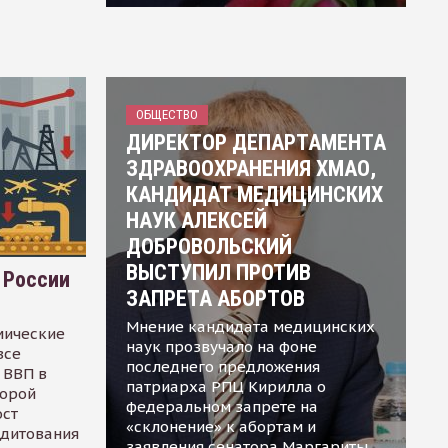
ОБЩЕСТВО
ДИРЕКТОР ДЕПАРТАМЕНТА
ЗДРАВООХРАНЕНИЯ ХМАО,
КАНДИДАТ МЕДИЦИНСКИХ
НАУК АЛЕКСЕЙ
ДОБРОВОЛЬСКИЙ
ВЫСТУПИЛ ПРОТИВ
 России
ЗАПРЕТА АБОРТОВ
Мнение кандидата медицинских
мические
наук прозвучало на фоне
все
последнего предложения
 ВВП в
патриарха РПЦ Кирилла о
торой
федеральном запрете на
ост
«склонение» к абортам и
едитования
заявления сенатора Маргариты