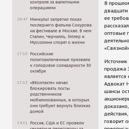
контроля за валютными
В прошлом
операциями
двадцати
ее требов
20:47
Минкульт запретил показ
последнего фильма Сокурова
рассказал
на фестивале в Москве. В нем
оптовые п
Сталин, Черчилль, Гитлер и
деятельно
Муссолини спорят о жизни
«Связной»
17:10
Российские
политзаключенные призвали
Источник 
к голодовке солидарности 30
продажа З
октября
является 
17:12
«ВКонтакте» начал
Адвокат Н
блокировать посты
шансы ост
родственников
акционеры
мобилизованных, в которых
они требуют вернуть близких
доказано,
домой
действия,
говорит 
14:11
Россия, США и ЕС провели
предписан
секретные переговоры за