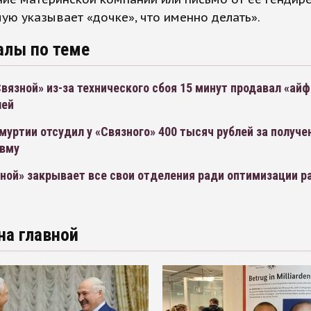
ую указывает «дочке», что именно делать».
алы по теме
вязной» из-за технического сбоя 15 минут продавал «айф
лей
уртии отсудил у «Связного» 400 тысяч рублей за получе
авму
ной» закрывает все свои отделения ради оптимизации р
на главной