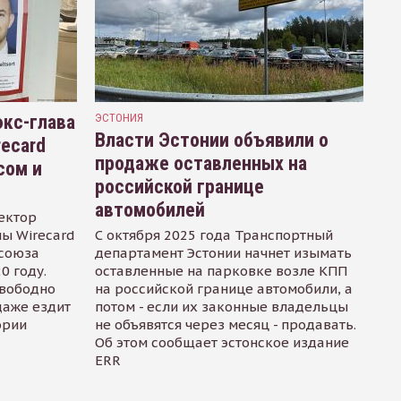
кс-глава
ЭСТОНИЯ
Власти Эстонии объявили о
recard
продаже оставленных на
сом и
российской границе
автомобилей
ектор
ы Wirecard
С октября 2025 года Транспортный
осоюза
департамент Эстонии начнет изымать
0 году.
оставленные на парковке возле КПП
свободно
на российской границе автомобили, а
даже ездит
потом - если их законные владельцы
ории
не объявятся через месяц - продавать.
Об этом сообщает эстонское издание
ERR