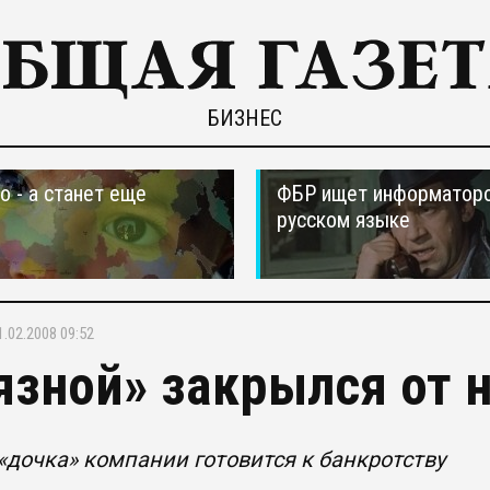
БИЗНЕС
о - а станет еще
ФБР ищет информаторо
русском языке
1.02.2008 09:52
язной» закрылся от 
дочка» компании готовится к банкротству