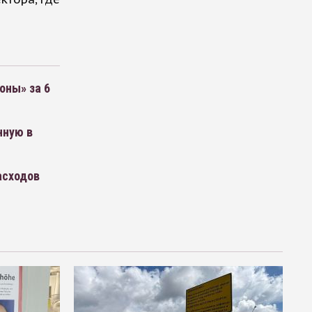
оны» за 6
нную в
асходов