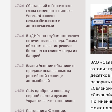
17:26
Сбежавший в Россию экс-
глава немецкого финтеха
Wirecard занялся
сельхозбизнесом и
автозапчастями
17:16
В «ДНР» по трубам отопления
потечет зеленая вода. Таким
образом «власти» решили
бороться со сливом воды из
батарей
ЗАО «Связ
17:13
Власти Эстонии объявили о
готовит п
продаже оставленных на
десятков 
российской границе
автомобилей
оспорить 
«Связной»
14:30
США одобрили поставку
«Связной»
первой партии оружия
Украине за счет союзников
По мнению
может док
14:24
Гражданина Франции,