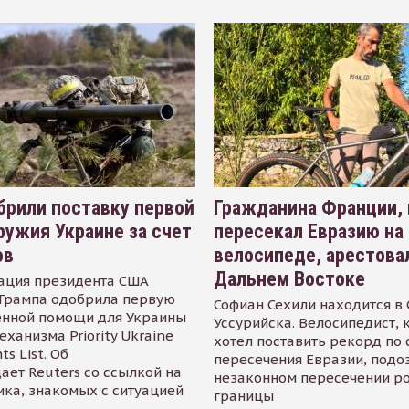
рили поставку первой
Гражданина Франции,
ружия Украине за счет
пересекал Евразию на
ов
велосипеде, арестова
Дальнем Востоке
ация президента США
Трампа одобрила первую
Софиан Сехили находится в
енной помощи для Украины
Уссурийска. Велосипедист,
еханизма Priority Ukraine
хотел поставить рекорд по 
s List. Об
пересечения Евразии, подо
ает Reuters со ссылкой на
незаконном пересечении р
ика, знакомых с ситуацией
границы