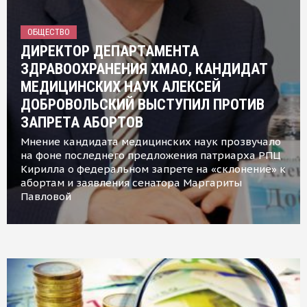
ОБЩЕСТВО
ДИРЕКТОР ДЕПАРТАМЕНТА
ЗДРАВООХРАНЕНИЯ ХМАО, КАНДИДАТ
МЕДИЦИНСКИХ НАУК АЛЕКСЕЙ
ДОБРОВОЛЬСКИЙ ВЫСТУПИЛ ПРОТИВ
ЗАПРЕТА АБОРТОВ
Мнение кандидата медицинских наук прозвучало
на фоне последнего предложения патриарха РПЦ
Кирилла о федеральном запрете на «склонение» к
абортам и заявления сенатора Маргариты
Павловой