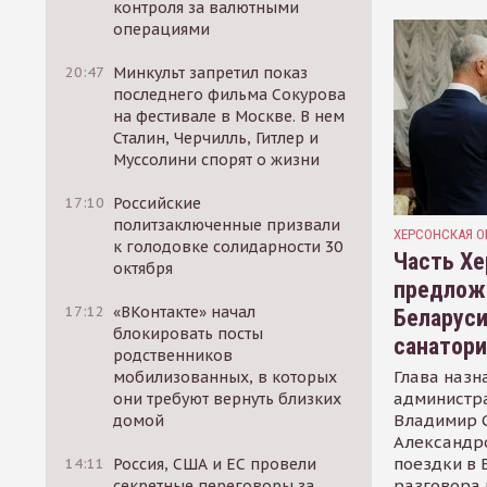
контроля за валютными
операциями
20:47
Минкульт запретил показ
последнего фильма Сокурова
на фестивале в Москве. В нем
Сталин, Черчилль, Гитлер и
Муссолини спорят о жизни
17:10
Российские
политзаключенные призвали
ХЕРСОНСКАЯ О
к голодовке солидарности 30
Часть Хе
октября
предлож
17:12
«ВКонтакте» начал
Беларуси
блокировать посты
санатор
родственников
Глава назн
мобилизованных, в которых
администр
они требуют вернуть близких
Владимир С
домой
Александр
поездки в 
14:11
Россия, США и ЕС провели
разговора 
секретные переговоры за