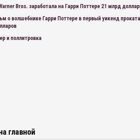
arner Bros. заработала на Гарри Поттере 21 млрд долла
м о волшебнике Гарри Поттере в первый уикенд проката
олларов
ер и поллитровка
на главной