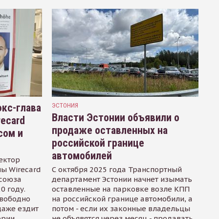
кс-глава
ЭСТОНИЯ
Власти Эстонии объявили о
recard
продаже оставленных на
сом и
российской границе
автомобилей
ектор
ы Wirecard
С октября 2025 года Транспортный
осоюза
департамент Эстонии начнет изымать
0 году.
оставленные на парковке возле КПП
свободно
на российской границе автомобили, а
даже ездит
потом - если их законные владельцы
ории
не объявятся через месяц - продавать.