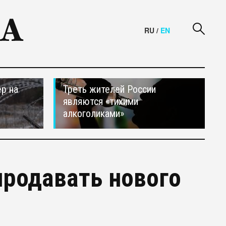
RU
/
EN
р на
Треть жителей России
являются «тихими
алкоголиками»
продавать нового