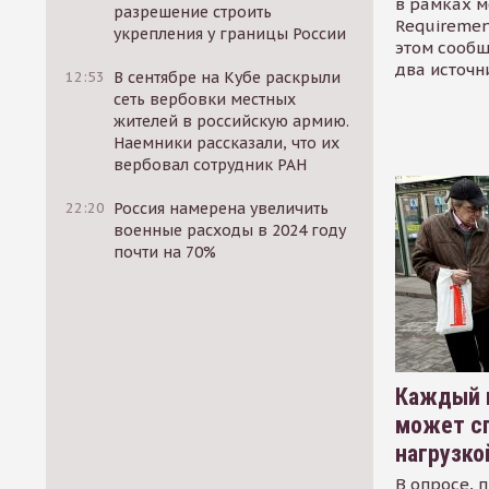
в рамках м
разрешение строить
Requirement
укрепления у границы России
этом сообщ
два источн
12:53
В сентябре на Кубе раскрыли
сеть вербовки местных
жителей в российскую армию.
Наемники рассказали, что их
вербовал сотрудник РАН
22:20
Россия намерена увеличить
военные расходы в 2024 году
почти на 70%
Каждый 
может сп
нагрузко
В опросе, 