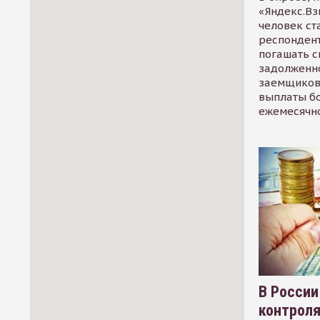
«Яндекс.Вз
человек ст
респондент
погашать 
задолженно
заемщиков
выплаты б
ежемесячн
В России
контрол