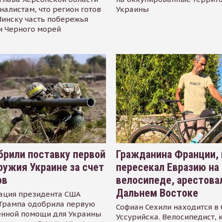
налистам, что регион готов
Украины
инску часть побережья
и Черного морей
рили поставку первой
Гражданина Франции,
ружия Украине за счет
пересекал Евразию на
ов
велосипеде, арестова
Дальнем Востоке
ация президента США
Трампа одобрила первую
Софиан Сехили находится в
енной помощи для Украины
Уссурийска. Велосипедист,