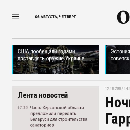
06 АВГУСТА, ЧЕТВЕРГ
США пообещали годами
Эстония
поставлять оружие Украине
советск
12.10.2007 14:
Лента новостей
Ноч
17:35
Часть Херсонской области
Гар
предложили передать
Беларуси для строительства
санаториев