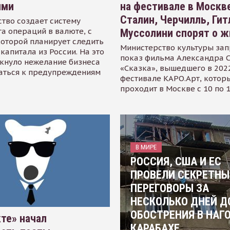
ями
на фестивале в Москве
Сталин, Черчилль, Гит
тво создает систему
а операций в валюте, с
Муссолини спорят о ж
оторой планирует следить
Министерство культуры зап
капитала из России. На это
показ фильма Александра 
кнуло нежелание бизнеса
«Сказка», вышедшего в 2022
аться к предупреждениям
фестивале КАРО.Арт, котор
проходит в Москве с 10 по 
В МИРЕ
РОССИЯ, США И ЕС
ПРОВЕЛИ СЕКРЕТНЫ
ПЕРЕГОВОРЫ ЗА
НЕСКОЛЬКО ДНЕЙ Д
ОБОСТРЕНИЯ В НАГ
те» начал
КАРАБАХЕ