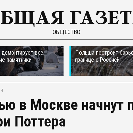
ОБЩЕСТВО
 демонтирует все
Польша построит барье
ие памятники
границе с Россией
14
ью в Москве начнут 
ри Поттера