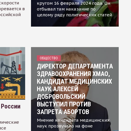
скорости
кругом 16 февраля 2024 года. Он
зревается в
отбывал там наказание по
оссийской
целому ряду политических статей
ОБЩЕСТВО
ДИРЕКТОР ДЕПАРТАМЕНТА
ЗДРАВООХРАНЕНИЯ ХМАО,
КАНДИДАТ МЕДИЦИНСКИХ
НАУК АЛЕКСЕЙ
ДОБРОВОЛЬСКИЙ
ВЫСТУПИЛ ПРОТИВ
 России
ЗАПРЕТА АБОРТОВ
Мнение кандидата медицинских
мические
наук прозвучало на фоне
все