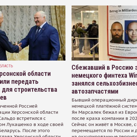
БЛАСТЬ
Сбежавший в Россию э
рсонской области
немецкого финтеха Wi
или передать
занялся сельхозбизне
 для строительства
автозапчастями
иев
Бывший операционный дир
аченной Россией
немецкой платёжной систем
ации Херсонской области
Ян Марсалек бежал из Евр
альдо встретился с
после краха компании в 202
ом Лукашенко в ходе своей
Сейчас он живёт в Москве, 
Беларусь. После этого
перемещается по России и 
глава Херсонской области
на оккупированные террит