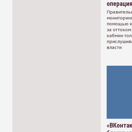
операци
Правительс
мониторинг
помощью к
за оттоком 
кабмин тол
прислушив
власти
«ВКонтак