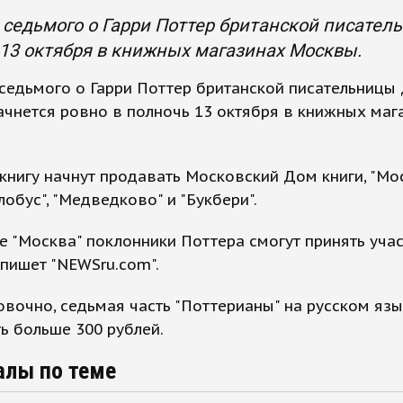
седьмого о Гарри Поттер британской писател
13 октября в книжных магазинах Москвы.
седьмого о Гарри Поттер британской писательницы
ачнется ровно в полночь 13 октября в книжных маг
нигу начнут продавать Московский Дом книги, "Мос
лобус", "Медведково" и "Букбери".
е "Москва" поклонники Поттера смогут принять учас
,пишет "NEWSru.com".
вочно, седьмая часть "Поттерианы" на русском язы
ть больше 300 рублей.
алы по теме