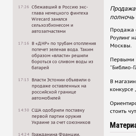
17:26
Сбежавший в Россию экс-
Продажа 
глава немецкого финтеха
полночь 
Wirecard занялся
сельхозбизнесом и
Продажа 
автозапчастями
Роулинг н
17:16
В «ДНР» по трубам отопления
Москвы.
потечет зеленая вода. Таким
образом «власти» решили
Первыми к
бороться со сливом воды из
"Библио-Г
батарей
17:13
Власти Эстонии объявили о
В магазин
продаже оставленных на
конкурсе 
российской границе
автомобилей
Ориентиро
14:30
США одобрили поставку
стоить чу
первой партии оружия
Украине за счет союзников
Матери
14:24
Гражданина Франции,