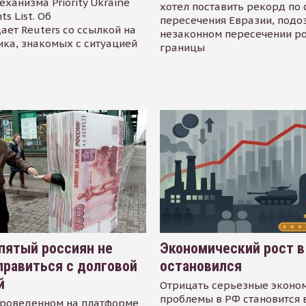
еханизма Priority Ukraine
хотел поставить рекорд по 
s List. Об
пересечения Евразии, подо
ает Reuters со ссылкой на
незаконном пересечении р
ика, знакомых с ситуацией
границы
пятый россиян не
Экономический рост в
равиться с долговой
остановился
й
Отрицать серьезные эконо
проблемы в РФ становится 
проведенном на платформе