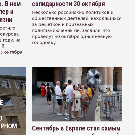
. В нем
солидарности 30 октября
лер и
Несколько российских политиков и
общественных деятелей, находящихся
изни
за решеткой и признанных
ретило
политзаключенными, заявили, что
Сокурова
проведут 30 октября однодневную
 году, на
голодовку
ый
15 октября
Е
О
ОРНОМ
Сентябрь в Европе стал самым