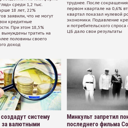
труднее. После сокращения
гляд» среди 1,2 тыс.
первом квартале на 0,6% в
арше 18 лет, 22%
квартал показал нулевой р
ов заявили, что не могут
экономики. Подавление кр
свои кредитные
и потребительского спроса
сти. При этом 18,5%
ЦБ дало свои результаты
 вынуждены тратить на
олее половины своего
ого доход
 создадут систему
Минкульт запретил по
я за валютными
последнего фильма С