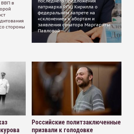
последнего предложения
 ВВП в
патриарха РПЦ Кирилла о
торой
федеральном запрете на
ост
«склонение» к абортам и
едитования
заявления сенатора Маргариты
 со стороны
Павловой
каз
Российские политзаключенные
окурова
призвали к голодовке